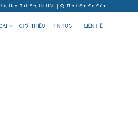
ì Hạ, Nam Từ Liêm, Hà Nội
Tìm thêm địa điểm
OÀI
GIỚI THIỆU
TIN TỨC
LIÊN HỆ