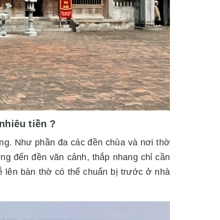
nhiêu tiền ?
ổng. Như phần đa các đền chùa và nơi thờ
ơng đến đền vãn cảnh, thắp nhang chỉ cần
 lên bàn thờ có thể chuẩn bị trước ở nhà