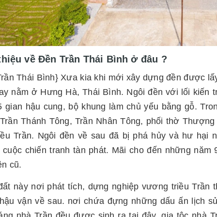
thiệu về Đền Trần Thái Bình ở đâu ?
rần Thái Bình} Xưa kia khi mới xây dựng đền được lấy
ay nằm ở Hưng Hà, Thái Bình. Ngôi đền với lối kiến tr
5 gian hậu cung, bộ khung làm chủ yếu bằng gỗ. Tron
 Trần Thánh Tông, Trần Nhân Tông, phối thờ Thượn
riều Trần. Ngôi đền về sau đã bị phá hủy và hư hại 
 cuộc chiến tranh tàn phát. Mãi cho đến những năm 
ền cũ.
ất này nơi phát tích, dựng nghiệp vương triều Trần
 hậu vận về sau. nơi chứa đựng những dấu ấn lịch sử
áng nhà Trần đều được sinh ra tại đây, gia tộc nhà T