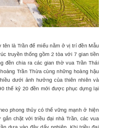
 tên là Trần đế miếu nằm ở vị trí đền Mẫu
úc truyền thống gồm 2 tòa với 7 gian tiền
g đền chia ra các gian thờ vua Trần Thái
g hoàng Trần Thừa cùng những hoàng hậu
nhiều dưới ảnh hưởng của thiên nhiên và
90 thế kỷ 20 đền mới được phục dựng lại
 theo phong thủy có thể vững mạnh ở hiện
 gắn chặt với triều đại nhà Trần, các vua
rần dựa vào đây dấy nghiệp. Khi triều đại