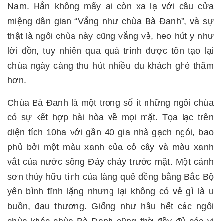
Nam. Hẳn không mấy ai còn xa lạ với câu cửa
miệng dân gian “Vắng như chùa Bà Đanh”, và sự
thật là ngôi chùa này cũng vắng vẻ, heo hút y như
lời đồn, tuy nhiên qua quá trình được tôn tạo lại
chùa ngày càng thu hút nhiều du khách ghé thăm
hơn.
Chùa Bà Đanh là một trong số ít những ngôi chùa
có sự kết hợp hài hòa về mọi mặt. Tọa lạc trên
diện tích 10ha với gần 40 gia nhà gạch ngói, bao
phủ bởi một màu xanh của cỏ cây và màu xanh
vắt của nước sông Đáy chảy trước mặt. Một cảnh
sơn thủy hữu tình của làng quê đồng bằng Bắc Bộ
yên bình tĩnh lặng nhưng lại không có vẻ gì là u
buồn, đau thương. Giống như hầu hết các ngôi
chùa khác chùa Bà Đanh cũng thờ đầy đủ các vị