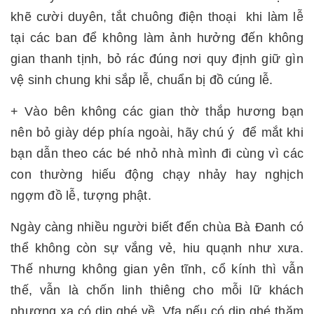
khẽ cười duyên, tắt chuông điện thoại khi làm lễ
tại các ban để không làm ảnh hưởng đến không
gian thanh tịnh, bỏ rác đúng nơi quy định giữ gìn
vệ sinh chung khi sắp lễ, chuẩn bị đồ cúng lễ.
+ Vào bên không các gian thờ thắp hương bạn
nên bỏ giày dép phía ngoài, hãy chú ý để mắt khi
bạn dẫn theo các bé nhỏ nhà mình đi cùng vì các
con thường hiếu động chạy nhảy hay nghịch
ngợm đồ lễ, tượng phật.
Ngày càng nhiều người biết đến chùa Bà Đanh có
thể không còn sự vắng vẻ, hiu quạnh như xưa.
Thế nhưng không gian yên tĩnh, cổ kính thì vẫn
thế, vẫn là chốn linh thiêng cho mỗi lữ khách
phương xa có dịp ghé về. Vfa nếu có dịp ghé thăm