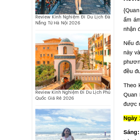
{Quan 
Review Kinh Nghiệm Đi Du Lịch Đà
ấm ám
Nẵng Từ Hà Nội 2026
nhận đ
Nếu đa
này và
phương
đều đ
Theo k
Review Kinh Nghiệm Đi Du Lịch Phú
Quan L
Quốc Giá Rẻ 2026
được n
Ngày 
Sáng