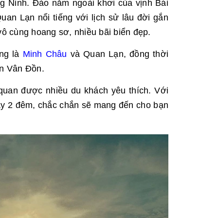
ng Ninh. Đảo nằm ngoài khơi của vịnh Bái
n Lạn nổi tiếng với lịch sử lâu đời gắn
vô cùng hoang sơ, nhiều bãi biển đẹp.
ếng là
Minh Châu
và Quan Lạn, đồng thời
ện Vân Đồn.
quan được nhiều du khách yêu thích. Với
gày 2 đêm, chắc chắn sẽ mang đến cho bạn