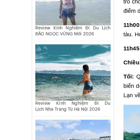
trò ch
điểm d
11h00
Review Kinh Nghiệm Đi Du Lịch
tàu. H
ĐẢO NGỌC VỪNG Mới 2026
11h45
Chiều
Tối:
Q
biển d
Lạn về
Review Kinh Nghiệm Đi Du
Lịch Nha Trang Từ Hà Nội 2026