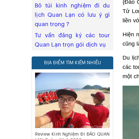
{Đảo Q
Bỏ túi kinh nghiệm đi du
Tử Lo
lịch Quan Lạn có lưu ý gì
liền v
quan trọng ?
Hiện n
Tư vấn đăng ký các tour
cũng l
Quan Lạn trọn gói dịch vụ
Du lị
ĐỊA ĐIỂM TÌM KIẾM NHIỀU
các to
một ch
Review Kinh Nghiệm Đi ĐẢO QUAN