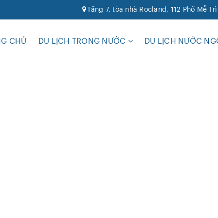
Tầng 7, tòa nhà Rocland, 112 Phố Mễ Tr
NG CHỦ
DU LỊCH TRONG NƯỚC
DU LỊCH NƯỚC NG