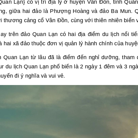
uan Lạn} có vị trí địa lý ở huyện Vân Đồn, tỉnh Quả
ng, giữa hai đảo là Phượng Hoàng và đảo Ba Mun. Qua
ới thương cảng cổ Vân Đồn, cùng với thiên nhiên biển 
ay trên đảo Quan Lạn có hai địa điểm du lịch nổi ti
à hai xã đảo thuộc đơn vị quản lý hành chính của huy
ch Quan Lạn từ lâu đã là điểm đến nghỉ dưỡng, tham 
ur du lịch Quan Lạn phố biến là 2 ngày 1 đêm và 3 n
uyến đi ý nghĩa và vui vẻ.