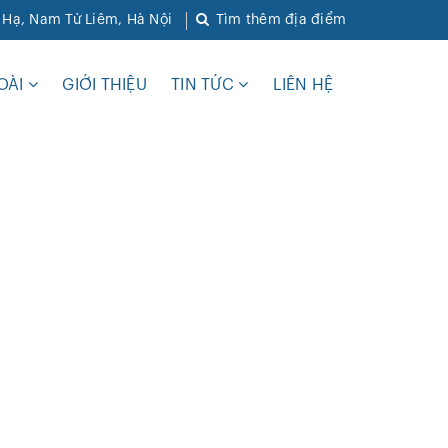
ì Hạ, Nam Từ Liêm, Hà Nội
Tìm thêm địa điểm
OÀI
GIỚI THIỆU
TIN TỨC
LIÊN HỆ