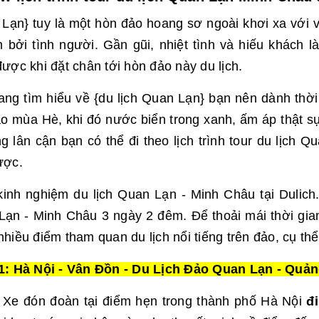
Lạn} tuy là một hòn đảo hoang sơ ngoài khơi xa với 
 bởi tình người. Gần gũi, nhiệt tình và hiếu khách 
ược khi đặt chân tới hòn đảo này du lịch.
ng tìm hiểu về {du lịch Quan Lạn} bạn nên dành thời
o mùa Hè, khi đó nước biển trong xanh, ấm áp thật sự
 lân cận bạn có thể đi theo lịch trình tour du lịch
ược.
inh nghiệm du lịch Quan Lạn - Minh Châu tại Dulich
ạn - Minh Châu 3 ngày 2 đêm. Để thoải mái thời gian
hiều điểm tham quan du lịch nổi tiếng trên đảo, cụ thể 
1: Hà Nội - Vân Đồn - Du Lịch Đảo Quan Lạn - Quảng
:
Xe đón đoàn tại điểm hẹn trong thành phố Hà Nội
đ