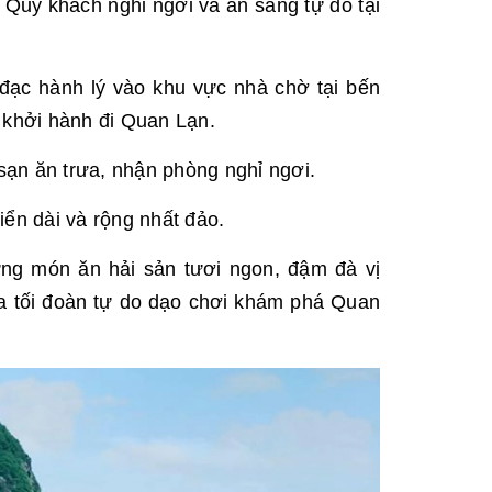
 Quý khách nghỉ ngơi và ăn sáng tự do tại
đạc hành lý vào khu vực nhà chờ tại bến
 khởi hành đi Quan Lạn.
ạn ăn trưa, nhận phòng nghỉ ngơi.
biển dài và rộng nhất đảo.
ững món ăn hải sản tươi ngon, đậm đà vị
ữa tối đoàn tự do dạo chơi khám phá Quan