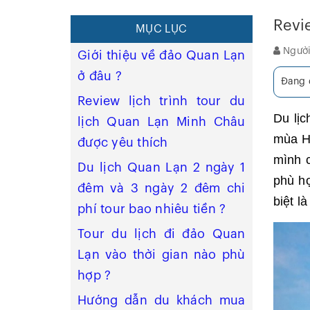
Revi
MỤC LỤC
Người
Giới thiệu về đảo Quan Lạn
ở đâu ?
Đang đ
Review lịch trình tour du
Du lị
lịch Quan Lạn Minh Châu
mùa Hè
được yêu thích
mình 
Du lịch Quan Lạn 2 ngày 1
phù h
đêm và 3 ngày 2 đêm chi
biệt l
phí tour bao nhiêu tiền ?
Tour du lịch đi đảo Quan
Lạn vào thời gian nào phù
hợp ?
Hướng dẫn du khách mua