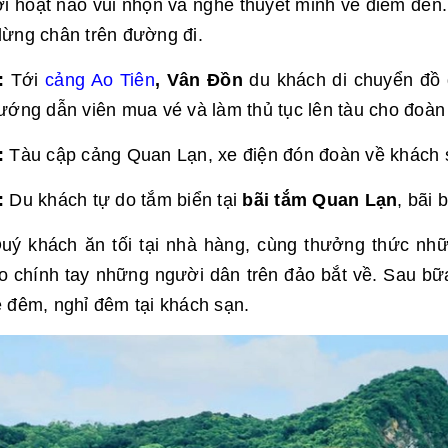
ơi hoạt náo vui nhộn và nghe thuyết minh về điểm đến.
ừng chân trên đường đi.
:
Tới
cảng Ao Tiên
, Vân Đồn
du khách di chuyển đồ 
ướng dẫn viên mua vé và làm thủ tục lên tàu cho đoàn
:
Tàu cập cảng Quan Lạn, xe điện đón đoàn về khách s
:
Du khách tự do tắm biển tại
bãi tắm Quan Lạn
, bãi 
uý khách ăn tối tại nhà hàng, cùng thưởng thức nh
o chính tay những người dân trên đảo bắt về. Sau b
 đêm, nghỉ đêm tại khách sạn.