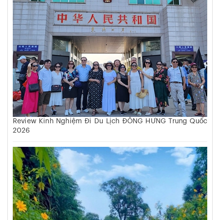
Review Kinh Nghiệm Đi Du Lịch ĐÔNG HƯNG Trung Quốc
2026