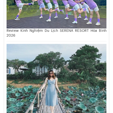
Review Kinh Nghiệm Du Lịch SERENA RESORT Hòa Bình
2026