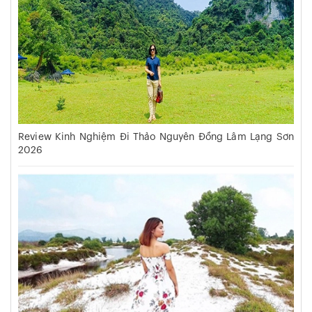
Review Kinh Nghiệm Đi Thảo Nguyên Đồng Lâm Lạng Sơn
2026