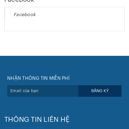
Facebook
NHẬN THÔNG TIN MIỄN PHÍ
ĐĂNG KÝ
THÔNG TIN LIÊN HỆ