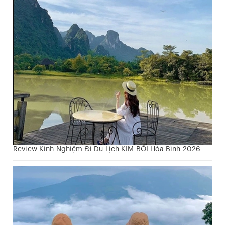
Review Kinh Nghiệm Đi Du Lịch KIM BÔI Hòa Bình 2026