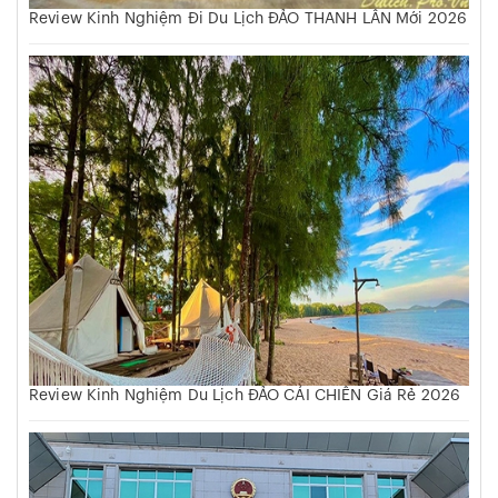
Review Kinh Nghiệm Đi Du Lịch ĐẢO THANH LÂN Mới 2026
Review Kinh Nghiệm Du Lịch ĐẢO CÁI CHIÊN Giá Rẻ 2026