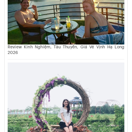
Review Kinh Nghiệm, Tàu Thuyền, Giá Vé Vịnh Hạ Long
2026