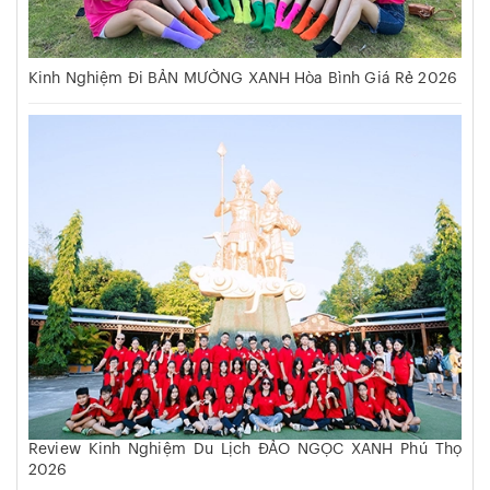
Kinh Nghiệm Đi BẢN MƯỜNG XANH Hòa Bình Giá Rẻ 2026
Review Kinh Nghiệm Du Lịch ĐẢO NGỌC XANH Phú Thọ
2026