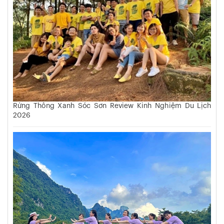
Rừng Thông Xanh Sóc Sơn Review Kinh Nghiệm Du Lịch
2026