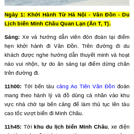
Ngày 1: Khởi Hành Từ Hà Nội - Vân Đồn - Du
Lịch biển Minh Châu Quan Lạn (Ăn T, T).
Sáng:
Xe và hướng dẫn viên đón đoàn tại điểm
hẹn khởi hành đi Vân Đồn. Trên đường đi du
khách được nghe hướng dẫn thuyết minh và hoạt
náo vui nhộn, tự do ăn sáng tại điểm dừng chân
trên đường đi.
11h00:
Tới bến tàu
cảng Ao Tiên Vân Đồn
đoàn
mang theo hành lý và đồ dùng cá nhân vào khu
vực nhà chờ tại bến cảng để làm thủ tục lên tàu
cao tốc vượt biển đi Minh Châu.
11h45:
Tới
khu du lịch biển Minh Châu
, xe điện