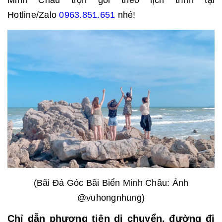
Minh Châu trọn gói theo lịch trình tại
Hotline/Zalo
0963.851.651
nhé!
(Bãi Đá Góc Bãi Biển Minh Châu: Ảnh
@vuhongnhung)
Chỉ dẫn phương tiện di chuyển, đường đi