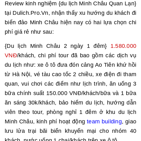
Review kinh nghiệm {du lịch Minh Châu Quan Lạn}
tại Dulich.Pro.Vn, nhận thấy xu hướng du khách đi
biển đảo Minh Châu hiện nay có hai lựa chọn chi
phí giá rẻ như sau:
{Du lịch Minh Châu 2 ngày 1 đêm}
1.580.000
VNĐ
/khách, chi phí tour đã bao gồm các dịch vụ
du lịch như: xe ô tô đưa đón cảng Ao Tiên khứ hồi
từ Hà Nội, vé tàu cao tốc 2 chiều, xe điện đi tham
quan, vui chơi các điểm như lịch trình, ăn uống 3
bữa chính suất 150.000 VNĐ/khách/bữa và 1 bữa
ăn sáng 30k/khách, bảo hiểm du lịch, hướng dẫn
viên theo tour, phòng nghỉ 1 đêm ở khu du lịch
Minh Châu, kinh phí hoạt động
team building
, giao
lưu lửa trại bãi biển khuyến mại cho nhóm 40
khách, nước uống 1 chai/khách trên xe ô tô...