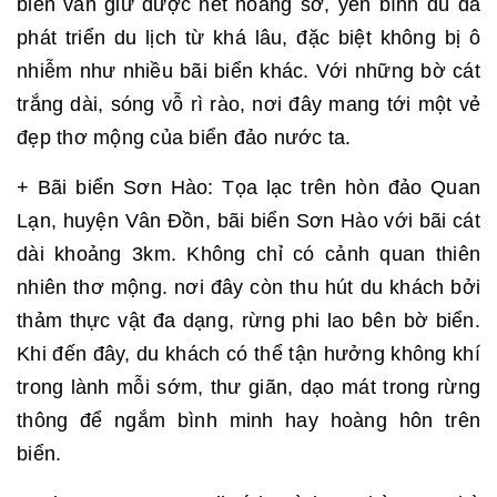
biển vẫn giữ được nét hoang sơ, yên bình dù đã
phát triển du lịch từ khá lâu, đặc biệt không bị ô
nhiễm như nhiều bãi biển khác. Với những bờ cát
trắng dài, sóng vỗ rì rào, nơi đây mang tới một vẻ
đẹp thơ mộng của biển đảo nước ta.
+ Bãi biển Sơn Hào: Tọa lạc trên hòn đảo Quan
Lạn, huyện Vân Đồn, bãi biển Sơn Hào với bãi cát
dài khoảng 3km. Không chỉ có cảnh quan thiên
nhiên thơ mộng. nơi đây còn thu hút du khách bởi
thảm thực vật đa dạng, rừng phi lao bên bờ biển.
Khi đến đây, du khách có thể tận hưởng không khí
trong lành mỗi sớm, thư giãn, dạo mát trong rừng
thông để ngắm bình minh hay hoàng hôn trên
biển.