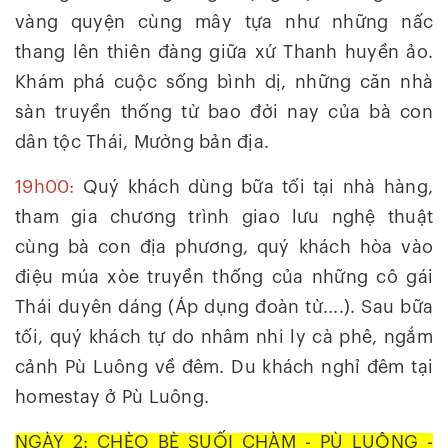
vàng quyện cùng mây tựa như những nấc
thang lên thiên đàng giữa xứ Thanh huyền ảo.
Khám phá cuộc sống bình dị, những căn nhà
sàn truyền thống từ bao đời nay của bà con
dân tộc Thái, Mường bản địa.
19h00:
Quý khách dùng bữa tối tại nhà hàng,
tham gia chương trình giao lưu nghệ thuật
cùng bà con địa phương, quý khách hòa vào
điệu múa xòe truyền thống của những cô gái
Thái duyên dáng (Áp dụng đoàn từ....). Sau bữa
tối, quý khách tự do nhâm nhi ly cà phê, ngắm
cảnh Pù Luông về đêm. Du khách nghỉ đêm tại
homestay ở Pù Luông.
NGÀY 2: CHÈO BÈ SUỐI CHÀM - PÙ LUÔNG -