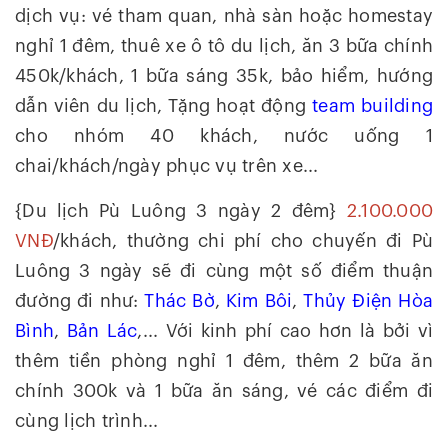
dịch vụ: vé tham quan, nhà sàn hoặc homestay
nghỉ 1 đêm, thuê xe ô tô du lịch, ăn 3 bữa chính
450k/khách, 1 bữa sáng 35k, bảo hiểm, hướng
dẫn viên du lịch, Tặng hoạt động
team building
cho nhóm 40 khách, nước uống 1
chai/khách/ngày phục vụ trên xe...
{Du lịch Pù Luông 3 ngày 2 đêm}
2.100.000
VNĐ
/khách, thường chi phí cho chuyến đi Pù
Luông 3 ngày sẽ đi cùng một số điểm thuận
đường đi như:
Thác Bờ
,
Kim Bôi
,
Thủy Điện Hòa
Bình
,
Bản Lác
,... Với kinh phí cao hơn là bởi vì
thêm tiền phòng nghỉ 1 đêm, thêm 2 bữa ăn
chính 300k và 1 bữa ăn sáng, vé các điểm đi
cùng lịch trình...