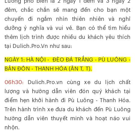
Luông phố biến là 2 ngày 1 đêm và 3 ngày 2
đêm, chắc chắn sẽ mang đến cho bạn một
chuyến đi ngắm nhìn thiên nhiên và nghỉ
dưỡng ý nghĩa và vui vẻ. Bạn có thể tìm hiểu
thêm lịch trình được nhiều du khách yêu thích
tại Dulich.Pro.Vn như sau:
NGÀY 1: HÀ NỘI - ĐÈO ĐÁ TRẮNG - PÙ LUÔNG -
BẢN ĐÔN - THANH HÓA (ĂN T, T).
06h30:
Dulich.Pro.vn cùng xe du lịch chất
lượng và hướng dẫn viên đón quý khách tại
điểm hẹn khởi hành đi Pù Luông - Thanh Hóa.
Trên hành trình xe đưa du khách đến Pù Luông
hướng dẫn viên thuyết minh và hoạt náo vui
nhộn.