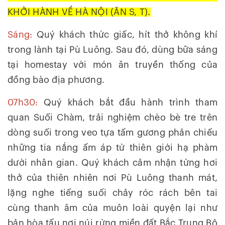
KHỞI HÀNH VỀ HÀ NỘI (ĂN S, T).
Sáng:
Quý khách thức giấc, hít thở không khí
trong lành tại Pù Luông. Sau đó, dùng bữa sáng
tại homestay với món ăn truyền thống của
đồng bào địa phương.
07h30:
Quý khách bắt đầu hành trình tham
quan Suối Chàm, trải nghiệm chèo bè tre trên
dòng suối trong veo tựa tấm gương phản chiếu
những tia nắng ấm áp từ thiên giới hạ phàm
dưới nhân gian. Quý khách cảm nhận từng hơi
thở của thiên nhiên nơi Pù Luông thanh mát,
lặng nghe tiếng suối chảy róc rách bên tai
cùng thanh âm của muôn loài quyện lại như
bản hòa tấu nơi núi rừng miền đất Bắc Trung Bộ