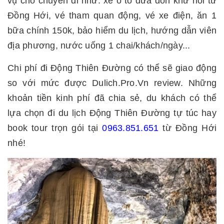
vụ cho chuyến đi như: xe ô tô đưa đón khứ hồi từ
Đồng Hới, vé tham quan động, vé xe điện, ăn 1
bữa chính 150k, bảo hiểm du lịch, hướng dẫn viên
địa phương, nước uống 1 chai/khách/ngày...
Chi phí đi Động Thiên Đường có thể sẽ giao động
so với mức được Dulich.Pro.Vn review. Những
khoản tiền kinh phí đã chia sẻ, du khách có thể
lựa chọn đi du lịch Động Thiên Đường tự túc hay
book tour trọn gói tại
0963.851.651
từ Đồng Hới
nhé!