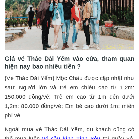
Giá vé Thác Dải Yếm vào cửa, tham quan
hiện nay bao nhiêu tiền ?
{Vé Thác Dải Yếm} Mộc Châu được cập nhật như
sau: Người lớn và trẻ em chiều cao từ 1,2m:
150.000 đồng/vé; Trẻ em cao từ 1m đến dưới
1,2m: 80.000 đồng/vé; Em bé cao dưới 1m: miễn
phí vé.
Ngoài mua vé Thác Dải Yếm, du khách cũng có
thể mua luôn
vé cầu kính Tình Yêu
tại quầy vé,