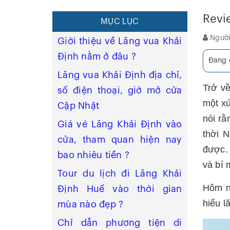
Revi
MỤC LỤC
Người
Giới thiệu về Lăng vua Khải
Định nằm ở đâu ?
Đang đ
Lăng vua Khải Định địa chỉ,
Trở v
số điện thoại, giờ mở cửa
một xứ
Cập Nhật
nói rằ
Giá vé Lăng Khải Định vào
thời N
cửa, tham quan hiện nay
được.
bao nhiêu tiền ?
và bí 
Tour du lịch đi Lăng Khải
Hôm n
Định Huế vào thời gian
hiểu l
mùa nào đẹp ?
Chỉ dẫn phương tiện di