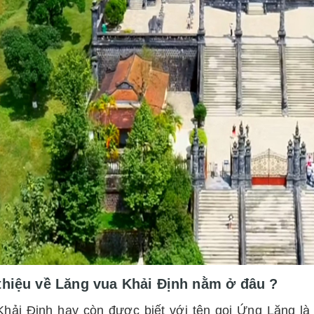
thiệu về Lăng vua Khải Định nằm ở đâu ?
hải Định hay còn được biết với tên gọi Ứng Lăng là 