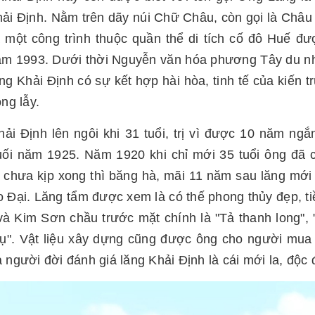
hải Định. Nằm trên dãy núi Chữ Châu, còn gọi là Châ
à một công trình thuộc quần thể di tích cố đô Huế đ
ăm 1993. Dưới thời Nguyễn văn hóa phương Tây du nhậ
g Khải Định có sự kết hợp hài hòa, tinh tế của kiến t
ộng lẫy.
ải Định lên ngôi khi 31 tuổi, trị vì được 10 năm ng
uối năm 1925. Năm 1920 khi chỉ mới 35 tuổi ông đã 
 chưa kịp xong thì băng hà, mãi 11 năm sau lăng mới
 Đại. Lăng tẩm được xem là có thế phong thủy đẹp, tiề
và Kim Sơn chầu trước mặt chính là "Tả thanh long",
 tụ". Vật liệu xây dựng cũng được ông cho người mua
 người đời đánh giá lăng Khải Định là cái mới la, độc