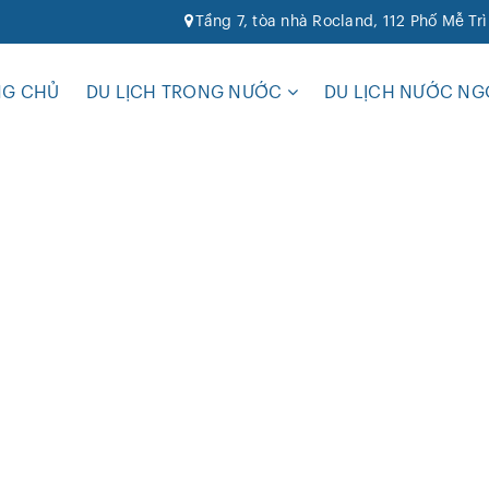
Tầng 7, tòa nhà Rocland, 112 Phố Mễ Tr
NG CHỦ
DU LỊCH TRONG NƯỚC
DU LỊCH NƯỚC NG