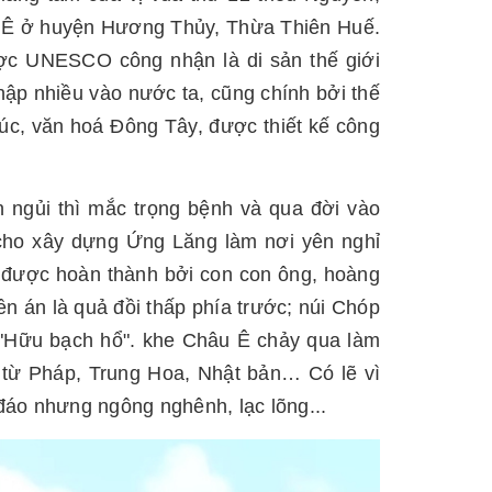
u Ê ở huyện Hương Thủy, Thừa Thiên Huế.
ược UNESCO công nhận là di sản thế giới
p nhiều vào nước ta, cũng chính bởi thế
rúc, văn hoá Đông Tây, được thiết kế công
ắn ngủi thì mắc trọng bệnh và qua đời vào
cho xây dựng Ứng Lăng làm nơi yên nghỉ
 được hoàn thành bởi con con ông, hoàng
n án là quả đồi thấp phía trước; núi Chóp
 "Hữu bạch hổ". khe Châu Ê chảy qua làm
 từ Pháp, Trung Hoa, Nhật bản… Có lẽ vì
 đáo nhưng ngông nghênh, lạc lõng...