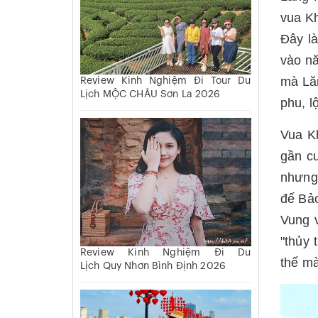
vua K
Đây l
vào n
mà Lăn
Review Kinh Nghiệm Đi Tour Du
Lịch MỘC CHÂU Sơn La 2026
phu, l
Vua Kh
gần c
nhưng
đế Bảo
Vung 
"thủy
Review Kinh Nghiệm Đi Du
thế mà
Lịch Quy Nhơn Bình Định 2026