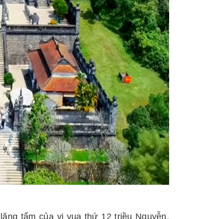
lăng tẩm của vị vua thứ 12 triều Nguyễn,