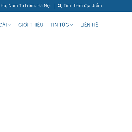
ì Hạ, Nam Từ Liêm, Hà Nội
Tìm thêm địa điểm
OÀI
GIỚI THIỆU
TIN TỨC
LIÊN HỆ