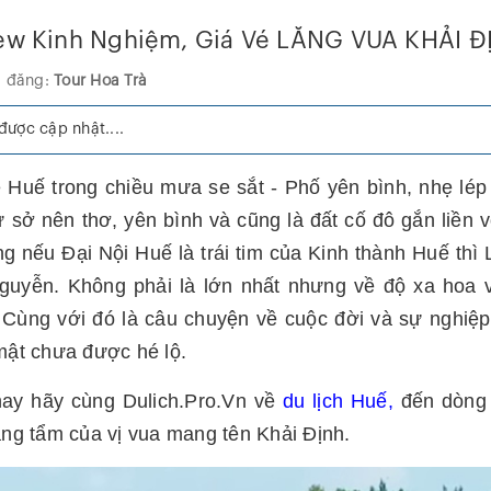
ew Kinh Nghiệm, Giá Vé LĂNG VUA KHẢI 
 đăng:
Tour Hoa Trà
ược cập nhật....
ề Huế trong chiều mưa se sắt - Phố yên bình, nhẹ lé
 sở nên thơ, yên bình và cũng là đất cố đô gắn liền v
ng nếu Đại Nội Huế là trái tim của Kinh thành Huế thì 
guyễn. Không phải là lớn nhất nhưng về độ xa hoa v
 Cùng với đó là câu chuyện về cuộc đời và sự nghiệp
mật chưa được hé lộ.
ay hãy cùng Dulich.Pro.Vn về
du lịch Huế,
đến dòng 
ăng tẩm của vị vua mang tên Khải Định.