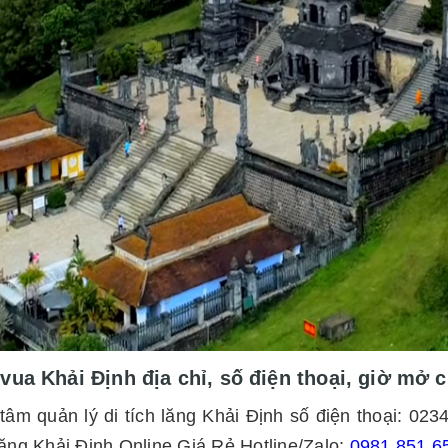
vua Khải Định địa chỉ, số điện thoại, giờ mở 
tâm quản lý di tích lăng Khải Định số điện thoại: 023
ăng Khải Định Online Giá Rẻ Hotline/Zalo:
0981.851.6