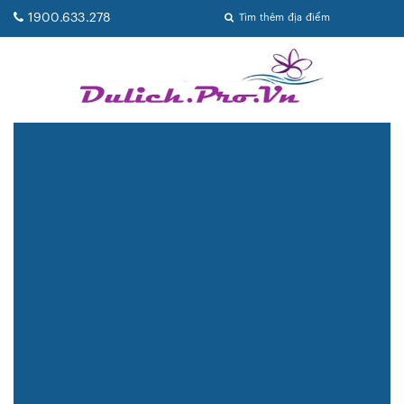
1900.633.278
Tìm thêm địa điểm