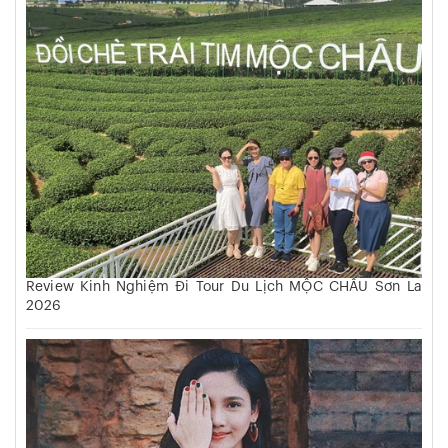
Review Kinh Nghiệm Đi Tour Du Lịch MỘC CHÂU Sơn La
2026