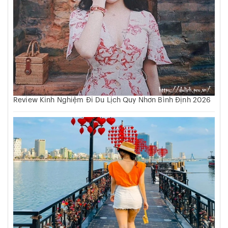
Review Kinh Nghiệm Đi Du Lịch Quy Nhơn Bình Định 2026