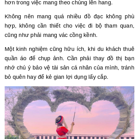
hơn trong việc mang theo chúng lên hang.
Không nên mang quá nhiều đồ đạc không phù
hợp, không cần thiết cho việc đi bộ tham quan,
cũng như phải mang vác cồng kềnh.
Một kinh nghiệm cũng hữu ích, khi du khách thuê
quần áo để chụp ảnh. Cần phải thay đồ thị bạn
nhớ chú ý bảo vệ tài sản cá nhân của mình, tránh
bỏ quên hay để kẻ gian lợi dụng lấy cắp.