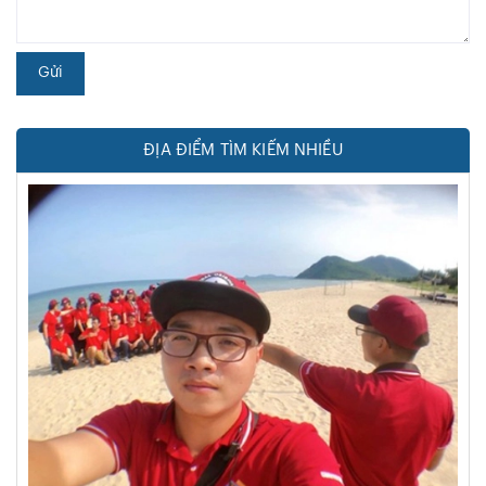
Gửi
ĐỊA ĐIỂM TÌM KIẾM NHIỀU