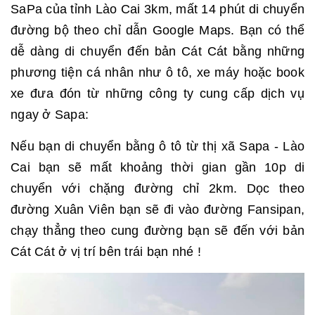
SaPa của tỉnh Lào Cai 3km, mất 14 phút di chuyển
đường bộ theo chỉ dẫn Google Maps. Bạn có thể
dễ dàng di chuyển đến bản Cát Cát bằng những
phương tiện cá nhân như ô tô, xe máy hoặc book
xe đưa đón từ những công ty cung cấp dịch vụ
ngay ở Sapa:
Nếu bạn di chuyển bằng ô tô từ thị xã Sapa - Lào
Cai bạn sẽ mất khoảng thời gian gần 10p di
chuyển với chặng đường chỉ 2km. Dọc theo
đường Xuân Viên bạn sẽ đi vào đường Fansipan,
chạy thẳng theo cung đường bạn sẽ đến với bản
Cát Cát ở vị trí bên trái bạn nhé !