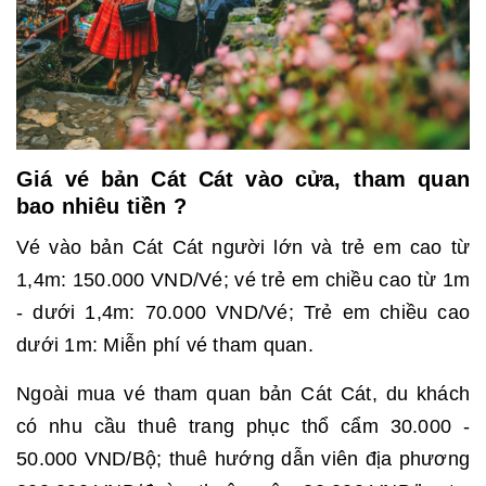
Giá vé bản Cát Cát vào cửa, tham quan
bao nhiêu tiền ?
Vé vào bản Cát Cát người lớn và trẻ em cao từ
1,4m: 150.000 VND/Vé; vé trẻ em chiều cao từ 1m
- dưới 1,4m: 70.000 VND/Vé; Trẻ em chiều cao
dưới 1m: Miễn phí vé tham quan.
Ngoài mua vé tham quan bản Cát Cát, du khách
có nhu cầu thuê trang phục thổ cẩm 30.000 -
50.000 VND/Bộ; thuê hướng dẫn viên địa phương