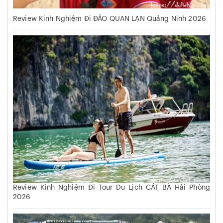
Review Kinh Nghiệm Đi ĐẢO QUAN LẠN Quảng Ninh 2026
Review Kinh Nghiệm Đi Tour Du Lịch CÁT BÀ Hải Phòng
2026