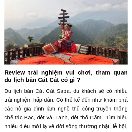
Review trải nghiệm vui chơi, tham quan
du lịch bản Cát Cát có gì ?
Du lịch bản Cát Cát Sapa, du khách sẽ có nhiều
trải nghiệm hấp dẫn. Có thể kể đến như khám phá
các hộ gia đình làm nghề thủ công truyền thống
chế tác Bạc, dệt vải Lanh, dệt thổ Cẩm...Tìm hiểu
nhiều điều mới lạ về đời sống thường nhật, lễ hội,