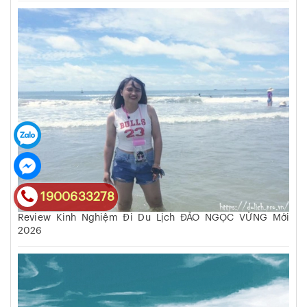
1900633278
Review Kinh Nghiệm Đi Du Lịch ĐẢO NGỌC VỪNG Mới
2026