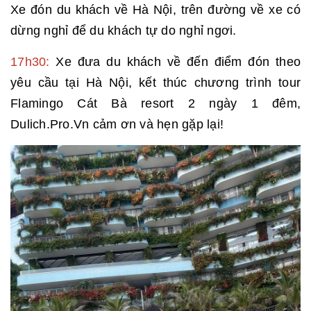
Xe đón du khách về Hà Nội, trên đường về xe có
dừng nghỉ để du khách tự do nghỉ ngơi.
17h30:
Xe đưa du khách về đến điểm đón theo
yêu cầu tại Hà Nội, kết thúc chương trình tour
Flamingo Cát Bà resort 2 ngày 1 đêm,
Dulich.Pro.Vn cảm ơn và hẹn gặp lại!