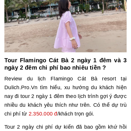
Tour Flamingo Cát Bà 2 ngày 1 đêm và 3
ngày 2 đêm chi phí bao nhiêu tiền ?
Review du lịch Flamingo Cát Bà resort tại
Dulich.Pro.Vn tìm hiểu, xu hướng du khách hiện
nay đi tour 2 ngày 1 đêm theo lịch trình gợi ý được
nhiều du khách yêu thích như trên. Có thể dự trù
chi phí từ
2.350.000 đ
/khách trọn gói.
Tour 2 ngày chi phí dự kiến đã bao gồm khứ hồi