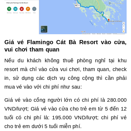
Giá vé Flamingo Cát Bà Resort vào cửa,
vui chơi tham quan
Nếu du khách không thuê phòng nghỉ tại khu
resort mà chỉ vào cửa vui chơi, tham quan, check
in, sử dụng các dịch vụ công cộng thì cần phải
mua vé vào với chi phí như sau:
Giá vé vào cổng người lớn có chi phí là 280.000
VND/lượt; Giá vé vào cửa cho trẻ em từ 5 đến 12
tuổi có chi phí là: 195.000 VND/lượt; chi phí vé
cho trẻ em dưới 5 tuổi miễn phí.