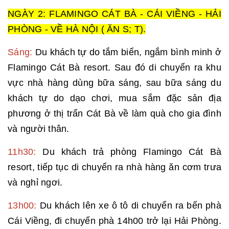
NGÀY 2: FLAMINGO CÁT BÀ - CÁI VIỀNG - HẢI
PHÒNG - VỀ HÀ NỘI ( ĂN S; T).
Sáng:
Du khách tự do tắm biển, ngắm bình minh ở
Flamingo Cát Bà resort. Sau đó di chuyển ra khu
vực nhà hàng dùng bữa sáng, sau bữa sáng du
khách tự do dạo chơi, mua sắm đặc sản địa
phương ở thị trấn Cát Bà về làm quà cho gia đình
và người thân.
11h30:
Du khách trả phòng Flamingo Cát Bà
resort, tiếp tục di chuyển ra nhà hàng ăn cơm trưa
và nghỉ ngơi.
13h00:
Du khách lên xe ô tô di chuyển ra bến phà
Cái Viềng, đi chuyến phà 14h00 trở lại Hải Phòng.