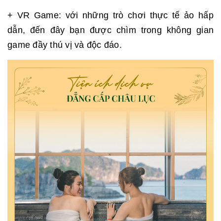
+ VR Game: với những trò chơi thực tế ảo hấp
dẫn, đến đây bạn được chìm trong không gian
game đầy thú vị và độc đáo.