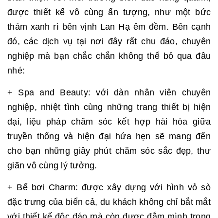
được thiết kế vô cùng ấn tượng, như một bức
thảm xanh rì bên vịnh Lan Hạ êm đềm. Bên cạnh
đó, các dịch vụ tại nơi đây rất chu đáo, chuyên
nghiệp mà bạn chắc chắn không thể bỏ qua đâu
nhé:
+ Spa and Beauty: với dàn nhân viên chuyên
nghiệp, nhiệt tình cùng những trang thiết bị hiện
đại, liệu pháp chăm sóc kết hợp hài hòa giữa
truyền thống và hiện đại hứa hẹn sẽ mang đến
cho bạn những giây phút chăm sóc sắc đẹp, thư
giãn vô cùng lý tưởng.
+ Bể bơi Charm: được xây dựng với hình vỏ sò
đặc trưng của biển cả, du khách không chỉ bắt mắt
với thiết kế độc đáo mà còn được đắm mình trong