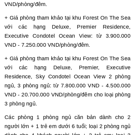
VND/phòng/đêm.
+ Giá phòng tham khảo tại khu Forest On The Sea
với các hạng Deluxe, Premier Residence,
Executive Condotel Ocean View: từ 3.900.000
VND - 7.250.000 VND/phòng/đêm.
+ Giá phòng tham khảo tại khu Forest On The Sea
với các hạng Deluxe, Premier, Executive
Residence, Sky Condotel Ocean View 2 phòng
ngủ, 3 phòng ngủ: từ 7.800.000 VND - 4.500.000
VND - 20.700.000 VND/phòng/đêm cho loại phòng
3 phòng ngủ.
Các phòng 1 phòng ngủ căn bản dành cho 2
người lớn + 1 trẻ em dưới 6 tuổi; loại 2 phòng ngủ