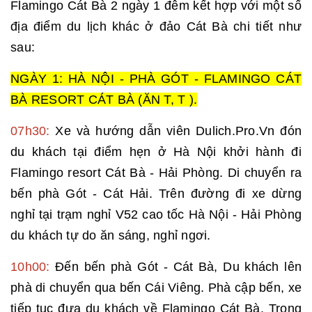
Flamingo Cát Bà 2 ngày 1 đêm kết hợp với một số
địa điểm du lịch khác ở đảo Cát Bà chi tiết như
sau:
NGÀY 1: HÀ NỘI - PHÀ GÓT - FLAMINGO CÁT
BÀ RESORT CÁT BÀ (ĂN T, T ).
07h30:
Xe và hướng dẫn viên Dulich.Pro.Vn đón
du khách tại điểm hẹn ở Hà Nội khởi hành đi
Flamingo resort Cát Bà - Hải Phòng. Di chuyển ra
bến phà Gót - Cát Hải. Trên đường đi xe dừng
nghỉ tại trạm nghỉ V52 cao tốc Hà Nội - Hải Phòng
du khách tự do ăn sáng, nghỉ ngơi.
10h00:
Đến bến phà Gót - Cát Bà, Du khách lên
phà di chuyển qua bến Cái Viêng. Phà cập bến, xe
tiếp tục đưa du khách về Flamingo Cát Bà. Trong