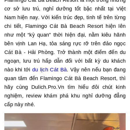
Flamingo Cát Bà Beach Resort là một trong những
cơ sở lưu trú, nghỉ dưỡng tốt bậc nhất tại Việt
Nam hiện nay. Với kiến trúc đẹp, tinh tế trên từng
chi tiết, Flamingo Cát Bà Beach Resort hiện lên
như một “kỳ quan” thời hiện đại, nằm kiêu hãnh
bên vịnh Lan Hạ, tỏa sáng rực rỡ trên đảo ngọc
Cát Bà - Hải Phòng. Trở thành một điểm đến du
ngoạn, lưu trú hấp dẫn đối với bất kỳ du khách
nào khi tới
du lịch Cát Bà
. Vậy nên nếu bạn đang
quan tâm đến Flamingo Cát Bà Beach Resort, thì
hãy cùng Dulich.Pro.Vn tìm hiểu đôi chút kinh
nghiệm, review khám phá khu nghỉ dưỡng đẳng
cấp này nhé.