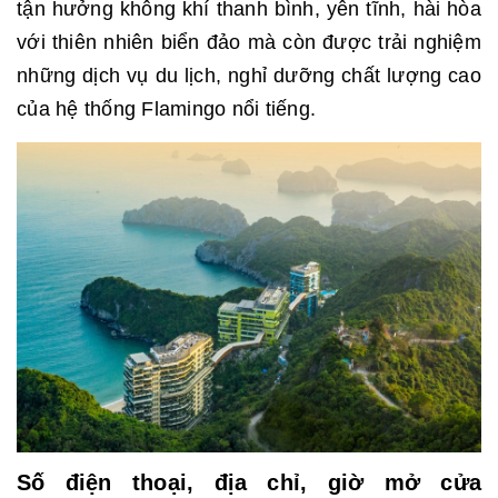
tận hưởng không khí thanh bình, yên tĩnh, hài hòa
với thiên nhiên biển đảo mà còn được trải nghiệm
những dịch vụ du lịch, nghỉ dưỡng chất lượng cao
của hệ thống Flamingo nổi tiếng.
Số điện thoại, địa chỉ, giờ mở cửa