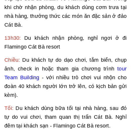
khi chờ nhận phòng, du khách dùng cơm trưa tại
nhà hàng, thưởng thức các món ăn đặc sản ở đảo
Cát Bà.
13h30:
Du khách nhận phòng, nghỉ ngơi ở đi
Flamingo Cát Bà resort
Chiều:
Du khách tự do dạo chơi, tắm biển, chụp
ảnh, check in hoặc tham gia chương trình
tour
Team Building
- với nhiều trò chơi vui nhộn cho
đoàn 40 khách người lớn trở lên, có kịch bản gửi
kèm).
Tối:
Du khách dùng bữa tối tại nhà hàng, sau đó
tự do vui chơi, tham quan thị trấn Cát Bà. Nghỉ
đêm tại khách sạn - Flamingo Cát Bà resort.