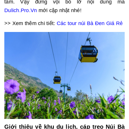
tâm. Vậy đừng vội bỏ lỡ nội dung mà
Dulich.Pro.Vn
mới cập nhật nhé!
>> Xem thêm chi tiết:
Các
tour núi Bà Đen Giá Rẻ
Giới thiệu về khu du lịch, cáp treo Núi Bà