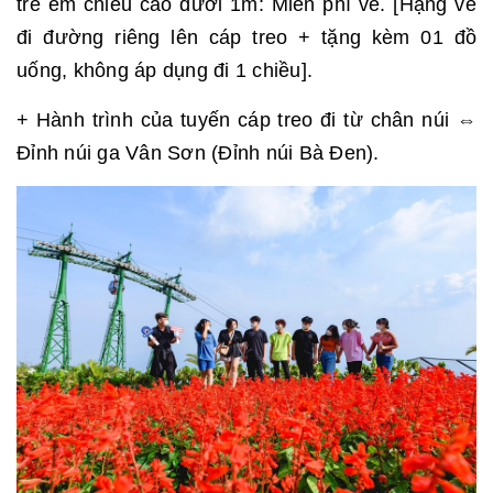
trẻ em chiều cao dưới 1m: Miễn phí vé. [Hạng vé
đi đường riêng lên cáp treo + tặng kèm 01 đồ
uống, không áp dụng đi 1 chiều].
+ Hành trình của tuyến cáp treo đi từ chân núi ⇔
Đỉnh núi ga Vân Sơn (Đỉnh núi Bà Đen).